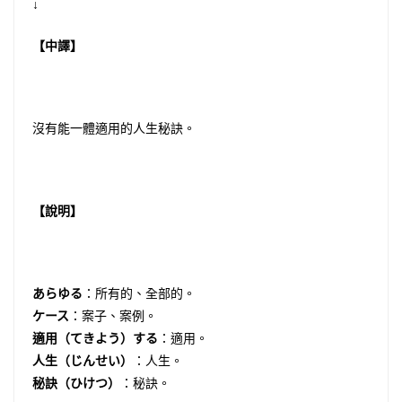
↓
【中譯】
沒有能一體適用的人生秘訣。
【說明】
あらゆる
：所有的、全部的。
ケース
：案子、案例。
適用（てきよう）する
：適用。
人生（じんせい）
：人生。
秘訣（ひけつ）
：秘訣。