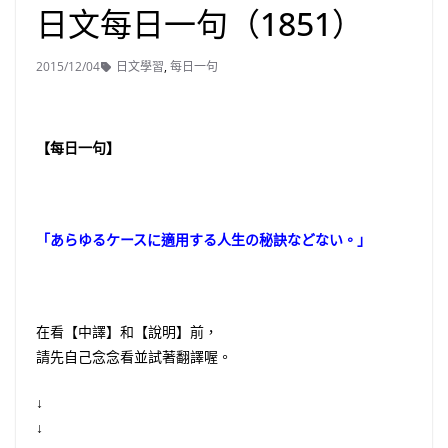
日文每日一句（1851）
2015/12/04
日文學習
,
每日一句
【每日一句】
「あらゆるケースに適用する人生の秘訣などない。」
在看【中譯】和【說明】前，
請先自己念念看並試著翻譯喔。
↓
↓