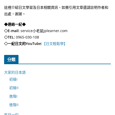
這裡介紹日文學習及日本相關資訊，如需引用文章還請註明作者和
出處，謝謝。
◆連絡一紀◆
◇E-mail:
service小老鼠jplearner.com
◇TEL:
0965-030-108
◇一紀日文的YouTube:
【日文輕鬆學】
分類
大家的日本語
初級I
初級II
進階I
進階II
每日一句