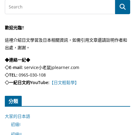
歡迎光臨!!
這裡介紹日文學習及日本相關資訊，如需引用文章還請註明作者和
出處，謝謝。
◆連絡一紀◆
◇E-mail:
service小老鼠jplearner.com
◇TEL:
0965-030-108
◇一紀日文的YouTube:
【日文輕鬆學】
分類
大家的日本語
初級I
初級II