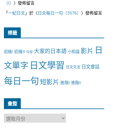
（I）
〉發佈留言
「
一紀日文
」於〈
日文每日一句（3576）
〉發佈留言
標籤
日
影片
大家的日本語
初級II
初級I
小知識
句型
日文學習
文單字
日文會話
日文文法
每日一句
短影片
進階I
進階II
彙整
彙
整