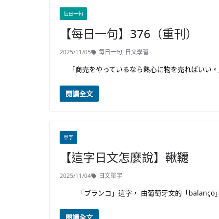
每日一句
【每日一句】376（重刊）
2025/11/05
每日一句
,
日文學習
「商売をやっているなら熱心に物を売ればいい。
閱讀全文
單字
【這字日文怎麼說】鞦韆
2025/11/04
日文單字
「ブランコ」這字， 由葡萄牙文的「balanç
閱讀全文