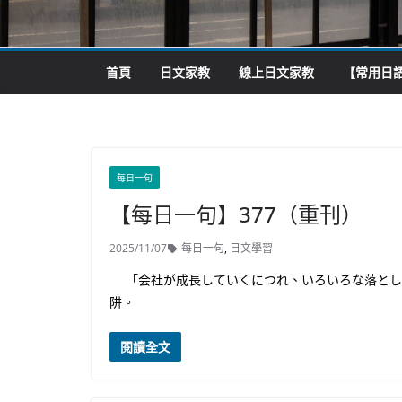
首頁
日文家教
線上日文家教
【常用日語
每日一句
【每日一句】377（重刊）
2025/11/07
每日一句
,
日文學習
「会社が成長していくにつれ、いろいろな落とし
阱。
閱讀全文