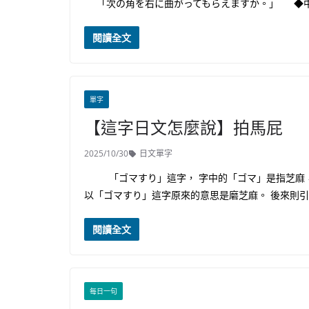
「次の角を右に曲がってもらえますか。」 ◆
閱讀全文
單字
【這字日文怎麼說】拍馬屁
2025/10/30
日文單字
「ゴマすり」這字， 字中的「ゴマ」是指芝麻， 
以「ゴマすり」這字原來的意思是磨芝麻。 後來則引
閱讀全文
每日一句