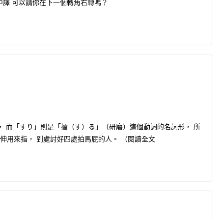
中譯 可以請你在下一個轉角右轉嗎？
而「すり」則是「擂（す）る」（研磨）這個動詞的名詞形， 所
伸用來指， 到處討好四處拍馬屁的人。 （閱讀全文