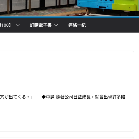
100】
訂購電子書
連絡一紀
穴が出てくる。」 ◆中譯 隨著公司日益成長，就會出現許多陷