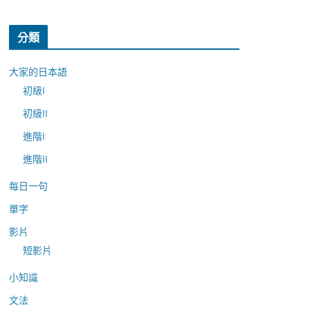
分類
大家的日本語
初級I
初級II
進階I
進階II
每日一句
單字
影片
短影片
小知識
文法