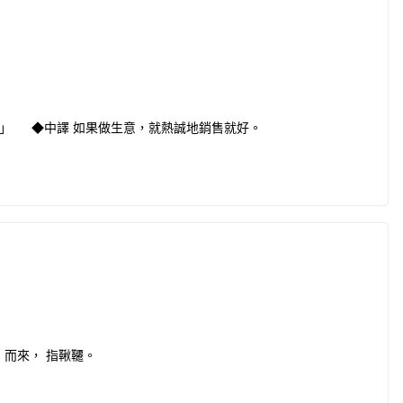
」 ◆中譯 如果做生意，就熱誠地銷售就好。
o」而來， 指鞦韆。