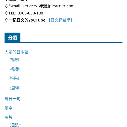
◇E-mail:
service小老鼠jplearner.com
◇TEL:
0965-030-108
◇一紀日文的YouTube:
【日文輕鬆學】
分類
大家的日本語
初級I
初級II
進階I
進階II
每日一句
單字
影片
短影片