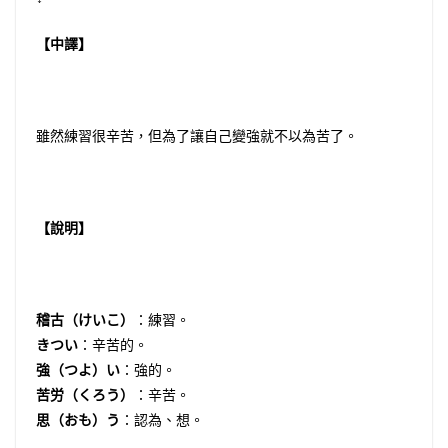
【中譯】
雖然練習很辛苦，但為了讓自己變強就不以為苦了。
【說明】
稽古（けいこ）
：練習。
きつい
：辛苦的。
強（つよ）い
：強的。
苦労（くろう）
：辛苦。
思（おも）う
：認為、想。