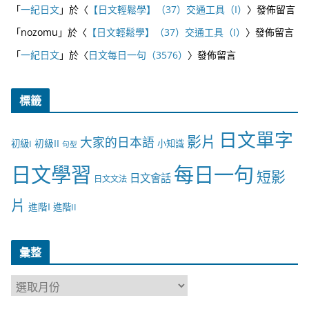
「
一紀日文
」於〈
【日文輕鬆學】（37）交通工具（I）
〉發佈留言
「
nozomu
」於〈
【日文輕鬆學】（37）交通工具（I）
〉發佈留言
「
一紀日文
」於〈
日文每日一句（3576）
〉發佈留言
標籤
日文單字
影片
大家的日本語
初級II
初級I
小知識
句型
日文學習
每日一句
短影
日文會話
日文文法
片
進階I
進階II
彙整
彙
整