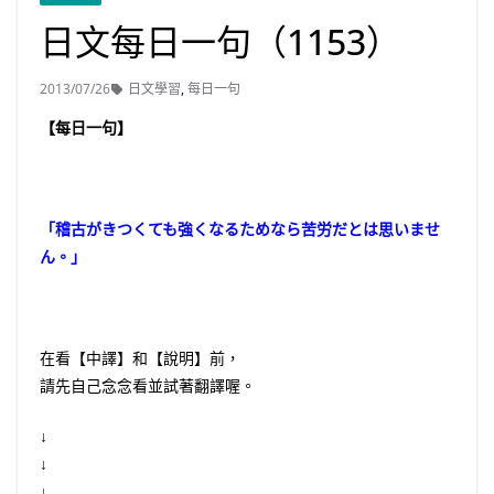
日文每日一句（1153）
2013/07/26
日文學習
,
每日一句
【每日一句】
「稽古がきつくても強くなるためなら苦労だとは思いませ
ん。」
在看【中譯】和【說明】前，
請先自己念念看並試著翻譯喔。
↓
↓
↓