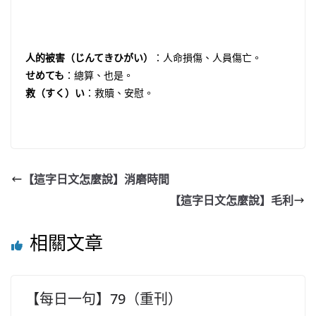
人的被害（じんてきひがい）
：人命損傷、人員傷亡。
せめても
：總算、也是。
救（すく）い
：救贖、安慰。
【這字日文怎麼說】消磨時間
【這字日文怎麼說】毛利
相關文章
【每日一句】79（重刊）