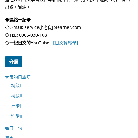
出處，謝謝。
◆連絡一紀◆
◇E-mail:
service小老鼠jplearner.com
◇TEL:
0965-030-108
◇一紀日文的YouTube:
【日文輕鬆學】
分類
大家的日本語
初級I
初級II
進階I
進階II
每日一句