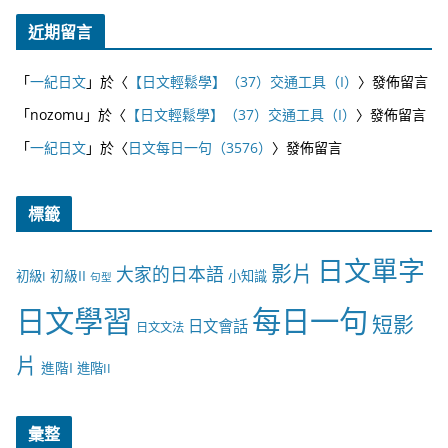
近期留言
「
一紀日文
」於〈
【日文輕鬆學】（37）交通工具（I）
〉發佈留言
「
nozomu
」於〈
【日文輕鬆學】（37）交通工具（I）
〉發佈留言
「
一紀日文
」於〈
日文每日一句（3576）
〉發佈留言
標籤
日文單字
影片
大家的日本語
初級II
初級I
小知識
句型
日文學習
每日一句
短影
日文會話
日文文法
片
進階I
進階II
彙整