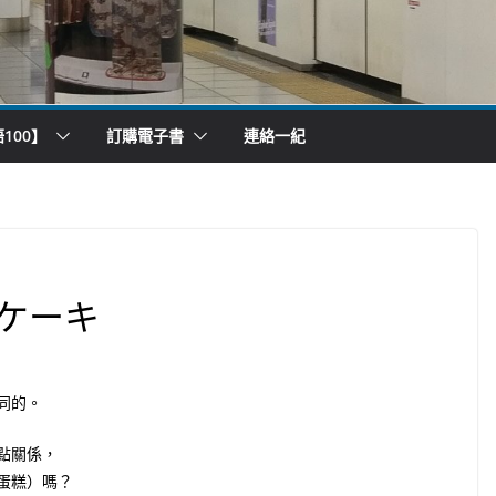
100】
訂購電子書
連絡一紀
ケーキ
同的。
點關係，
蛋糕）嗎？