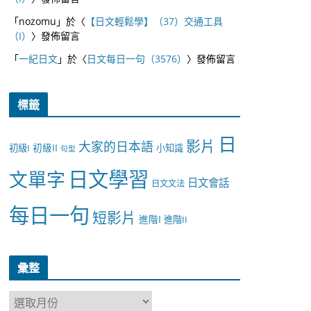
「
nozomu
」於〈
【日文輕鬆學】（37）交通工具
（I）
〉發佈留言
「
一紀日文
」於〈
日文每日一句（3576）
〉發佈留言
標籤
日
影片
大家的日本語
初級II
初級I
小知識
句型
日文學習
文單字
日文會話
日文文法
每日一句
短影片
進階I
進階II
彙整
彙