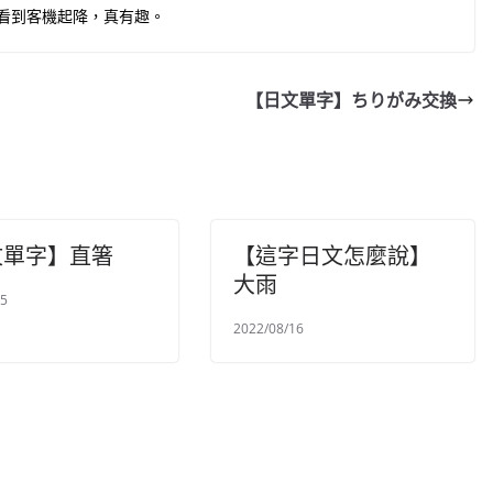
看到客機起降，真有趣。
【日文單字】ちりがみ交換
文單字】直箸
【這字日文怎麼說】
大雨
05
2022/08/16