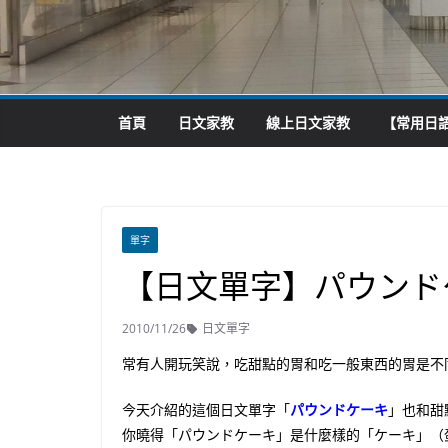
首頁
日文家教
線上日文家教
【常用日語
單字
【日文單字】パウンド
2010/11/26
日文單字
常有人開玩笑說，吃甜點的胃和吃一般東西的胃是不
今天介紹的這個日文單字「
パウンドケーキ
」也和甜
你曉得「パウンドケーキ」是什麼樣的「ケーキ」（