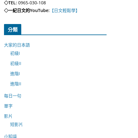
◇TEL:
0965-030-108
◇一紀日文的YouTube:
【日文輕鬆學】
分類
大家的日本語
初級I
初級II
進階I
進階II
每日一句
單字
影片
短影片
小知識