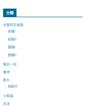
分類
大家的日本語
初級I
初級II
進階I
進階II
每日一句
單字
影片
短影片
小知識
文法