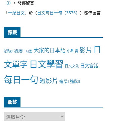
（I）
〉發佈留言
「
一紀日文
」於〈
日文每日一句（3576）
〉發佈留言
標籤
日
影片
大家的日本語
初級II
初級I
小知識
句型
日文學習
文單字
日文會話
日文文法
每日一句
短影片
進階I
進階II
彙整
彙
整