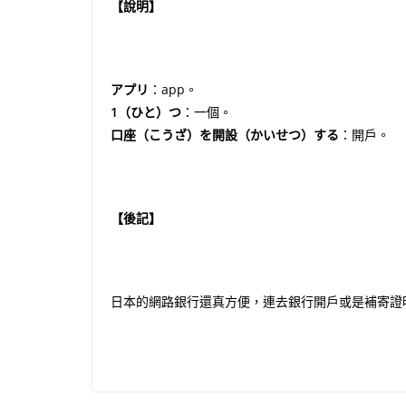
【說明】
アプリ
：app。
1（ひと）つ
：一個。
口座（こうざ）を開設（かいせつ）する
：開戶。
【後記】
日本的網路銀行還真方便，連去銀行開戶或是補寄證