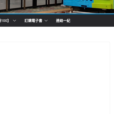
100】
訂購電子書
連絡一紀
）