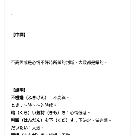
↓
↓
【中譯】
不高興或是心情不好時所做的判斷，大致都是錯的。
【說明】
不機嫌（ふきげん）
：不高興。
とき
：〜時、〜的時候。
暗（くら）い気持（きも）ち
：心情低落。
判断（はんだん）を下（くだ）す
：下決定、做判斷。
だいたい
：大致。