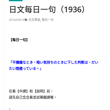
日文每日一句（1936）
2016/04/14
日文學習
,
每日一句
【每日一句】
「不機嫌なとき、暗い気持ちのときに下した判断は、だい
たい間違っている。」
在看【中譯】和【說明】前，
請先自己念念看並試著翻譯喔。
↓