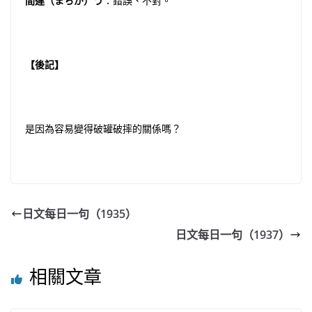
間違（まちが）う
：錯誤、不對。
【後記】
是因為容易變得破罐破摔的關係嗎？
日文每日一句（1935）
日文每日一句（1937）
相關文章