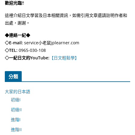
歡迎光臨!!
這裡介紹日文學習及日本相關資訊，如需引用文章還請註明作者和
出處，謝謝。
◆連絡一紀◆
◇E-mail:
service小老鼠jplearner.com
◇TEL:
0965-030-108
◇一紀日文的YouTube:
【日文輕鬆學】
分類
大家的日本語
初級I
初級II
進階I
進階II