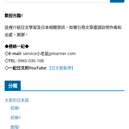
歡迎光臨!!
這裡介紹日文學習及日本相關資訊，如需引用文章還請註明作者和
出處，謝謝。
◆連絡一紀◆
◇E-mail:
service小老鼠jplearner.com
◇TEL:
0965-030-108
◇一紀日文的YouTube:
【日文輕鬆學】
分類
大家的日本語
初級I
初級II
進階I