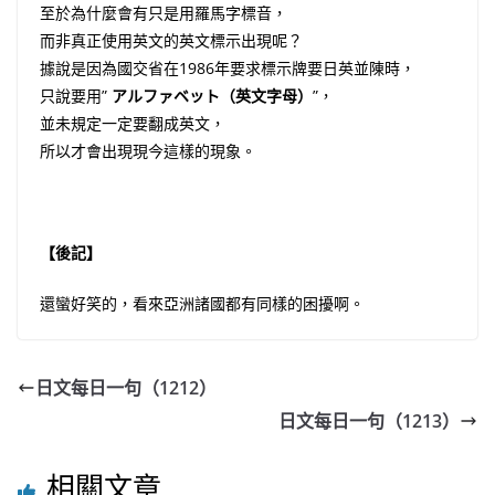
至於為什麼會有只是用羅馬字標音，
而非真正使用英文的英文標示出現呢？
據說是因為國交省在1986年要求標示牌要日英並陳時，
只說要用”
アルファベット（英文字母）
”，
並未規定一定要翻成英文，
所以才會出現現今這樣的現象。
【後記】
還蠻好笑的，看來亞洲諸國都有同樣的困擾啊。
日文每日一句（1212）
日文每日一句（1213）
相關文章