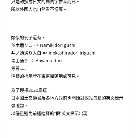
只是轉換成日文的羅馬字拼音而已。
所以外國人也自然看不懂囉。
類似的例子還有，
並木通り口 => Namikidori guchi
井ノ頭通り入口 => Inokashiradori iriguchi
青山通り => Aoyama-dori
等等……
這樣的指示牌在東京街頭到處可見。
為了迎接2020奧運，
日本國土交通省及各地方政府也開始對觀光景點的英文標示
做確認，
以儘量避免前述這樣的”假”英文標示出現。