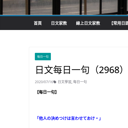
首頁
日文家教
線上日文家教
【常用日語
每日一句
日文每日一句（2968
2020/07/16
日文學習
,
每日一句
【每日一句】
「他人の決めつけは言わせておけ。」