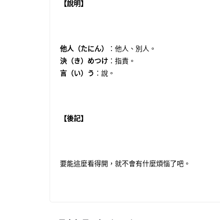
【說明】
他人（たにん）
：他人、別人。
決（き）めつけ
：指責。
言（い）う
：說。
【後記】
要能這麼看得開，就不會有什麼煩惱了吧。