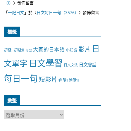
（I）
〉發佈留言
「
一紀日文
」於〈
日文每日一句（3576）
〉發佈留言
標籤
日
影片
大家的日本語
初級II
初級I
小知識
句型
日文學習
文單字
日文會話
日文文法
每日一句
短影片
進階I
進階II
彙整
彙
整