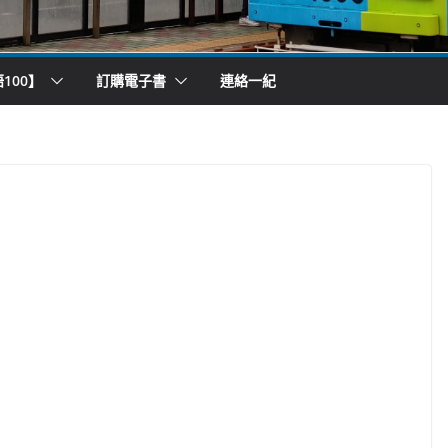
100】
訂購電子書
連絡一紀
）