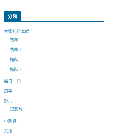
分類
大家的日本語
初級I
初級II
進階I
進階II
每日一句
單字
影片
短影片
小知識
文法