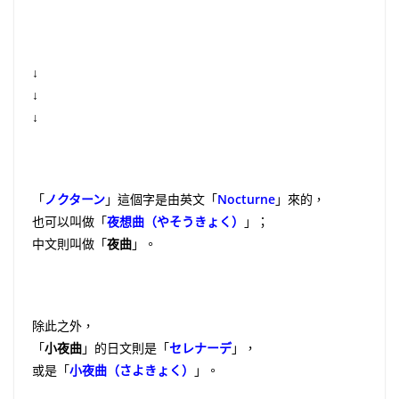
↓
↓
↓
「
ノクターン
」這個字是由英文「
Nocturne
」來的，
也可以叫做「
夜想曲（やそうきょく）
」；
中文則叫做「
夜曲
」。
除此之外，
「
小夜曲
」的日文則是「
セレナーデ
」，
或是「
小夜曲（さよきょく）
」。