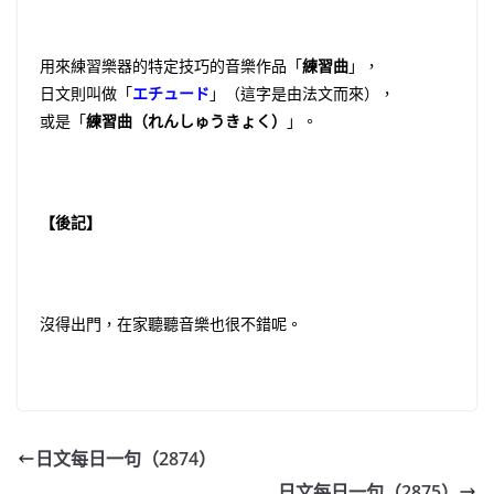
用來練習樂器的特定技巧的音樂作品「
練習曲
」，
日文則叫做「
エチュード
」（這字是由法文而來），
或是「
練習曲（れんしゅうきょく）
」。
【後記】
沒得出門，在家聽聽音樂也很不錯呢。
日文每日一句（2874）
日文每日一句（2875）