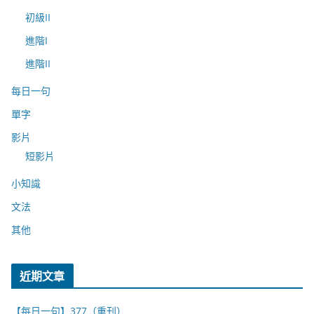
初級II
進階I
進階II
每日一句
單字
影片
短影片
小知識
文法
其他
近期文章
【每日一句】377（重刊）