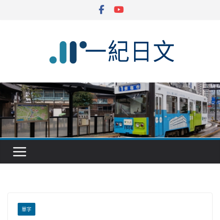
Skip
to
content
單字