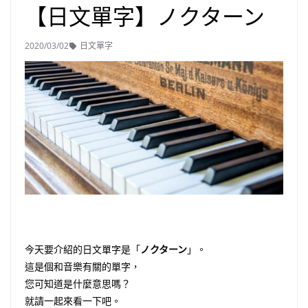
【日文單字】ノクターン
2020/03/02
日文單字
今天要介紹的日文單字是「
ノクターン
」。
這是個和音樂有關的單字，
您可知道是什麼意思嗎？
就請一起來看一下吧。