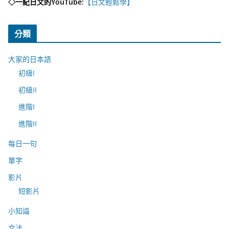
◇一紀日文的YouTube:
【日文輕鬆學】
分類
大家的日本語
初級I
初級II
進階I
進階II
每日一句
單字
影片
短影片
小知識
文法