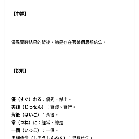
【中譯】
優異實踐結果的背後，總是存在著某個思想信念。
【說明】
優（すぐ）れる
：優秀、傑出。
実践（じっせん）
：實踐、實行。
背後（はいご）
：背後。
常（つね）に
：經常、總是。
一個（いっこ）
：一個。
思想信念（しそうしんねん）
：思想信念。