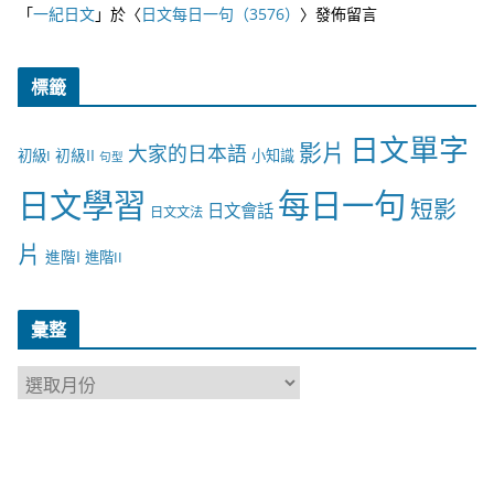
「
一紀日文
」於〈
日文每日一句（3576）
〉發佈留言
標籤
日文單字
影片
大家的日本語
初級II
初級I
小知識
句型
日文學習
每日一句
短影
日文會話
日文文法
片
進階I
進階II
彙整
彙
整