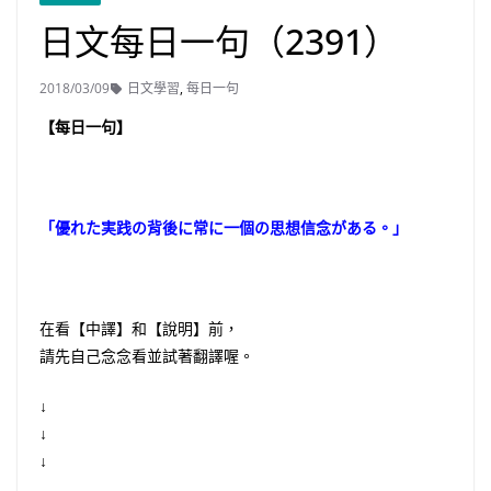
日文每日一句（2391）
2018/03/09
日文學習
,
每日一句
【每日一句】
「優れた実践の背後に常に一個の思想信念がある。」
在看【中譯】和【說明】前，
請先自己念念看並試著翻譯喔。
↓
↓
↓