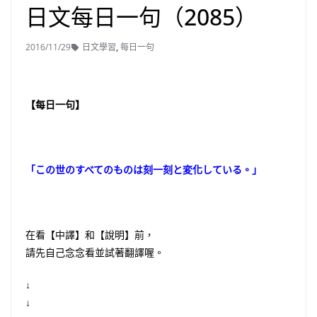
日文每日一句（2085）
2016/11/29
日文學習
,
每日一句
【每日一句】
「この世のすべてのものは刻一刻と変化している。」
在看【中譯】和【說明】前，
請先自己念念看並試著翻譯喔。
↓
↓