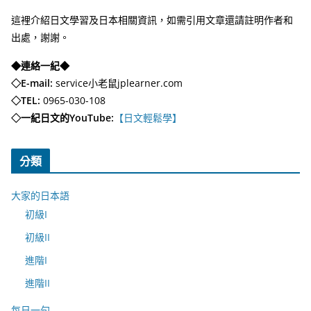
這裡介紹日文學習及日本相關資訊，如需引用文章還請註明作者和
出處，謝謝。
◆連絡一紀◆
◇E-mail:
service小老鼠jplearner.com
◇TEL:
0965-030-108
◇一紀日文的YouTube:
【日文輕鬆學】
分類
大家的日本語
初級I
初級II
進階I
進階II
每日一句