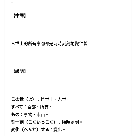
↓
【中譯】
人世上的所有事物都是時時刻刻地變化著。
【說明】
この世（よ）
：這世上、人世。
すべて
：全部、所有。
もの
：事物、東西。
刻一刻（こくいっこく）
：時時刻刻。
変化（へんか）する
：變化。