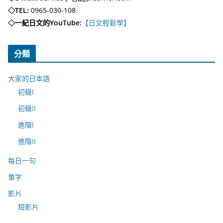
◇TEL:
0965-030-108
◇一紀日文的YouTube:
【日文輕鬆學】
分類
大家的日本語
初級I
初級II
進階I
進階II
每日一句
單字
影片
短影片