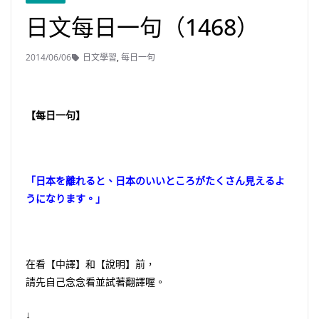
日文每日一句（1468）
2014/06/06
日文學習
,
每日一句
【每日一句】
「日本を離れると、日本のいいところがたくさん見えるよ
うになります。」
在看【中譯】和【說明】前，
請先自己念念看並試著翻譯喔。
↓