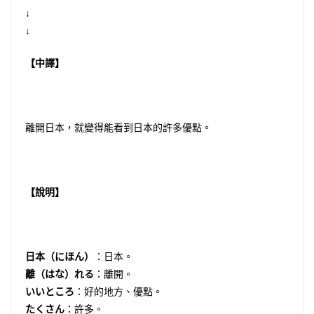
↓
↓
【中譯】
離開日本，就變得能看到日本的許多優點。
【說明】
日本（にほん）
：日本。
離（はな）れる
：離開。
いいところ
：好的地方、優點。
たくさん
：許多。