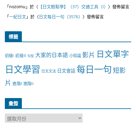
「
nozomu
」於〈
【日文輕鬆學】（37）交通工具（I）
〉發佈留言
「
一紀日文
」於〈
日文每日一句（3576）
〉發佈留言
標籤
日文單字
影片
大家的日本語
初級II
初級I
小知識
句型
日文學習
每日一句
短影
日文會話
日文文法
片
進階I
進階II
彙整
彙
整