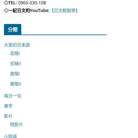
◇TEL:
0965-030-108
◇一紀日文的YouTube:
【日文輕鬆學】
分類
大家的日本語
初級I
初級II
進階I
進階II
每日一句
單字
影片
短影片
小知識