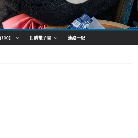
100】
訂購電子書
連絡一紀
）