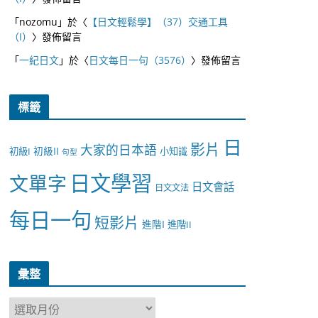
「
nozomu
」於〈
【日文輕鬆學】（37）交通工具
（I）
〉發佈留言
「
一紀日文
」於〈
日文每日一句（3576）
〉發佈留言
標籤
日
影片
大家的日本語
初級II
初級I
小知識
句型
日文學習
文單字
日文會話
日文文法
每日一句
短影片
進階I
進階II
彙整
彙