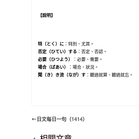
【說明】
特（とく）に
：特別、尤其。
否定（ひてい）する
：否定、否認。
必要（ひつよう）
：必要、需要。
場合（ばあい）
：場合、狀況。
聞（き）き流（なが）す
：聽過就算、聽過就忘。
日文每日一句（1414）
相關文章