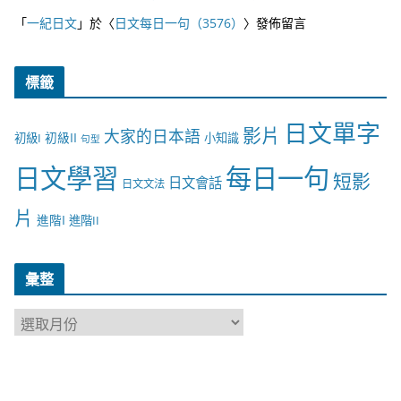
「
一紀日文
」於〈
日文每日一句（3576）
〉發佈留言
標籤
日文單字
影片
大家的日本語
初級II
初級I
小知識
句型
日文學習
每日一句
短影
日文會話
日文文法
片
進階I
進階II
彙整
彙
整