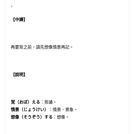
↓
【中譯】
再要背之前，請先想像情景再記。
【說明】
覚（おぼ）える
：背誦。
情景（じょうけい）
：情景、景象。
想像（そうぞう）する
：想像。