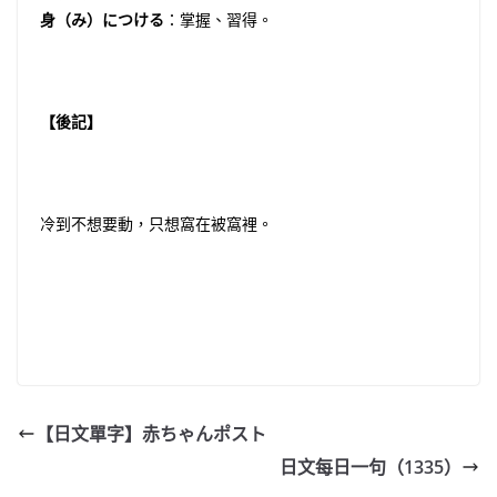
身（み）につける
：掌握、習得。
【後記】
冷到不想要動，只想窩在被窩裡。
【日文單字】赤ちゃんポスト
日文每日一句（1335）