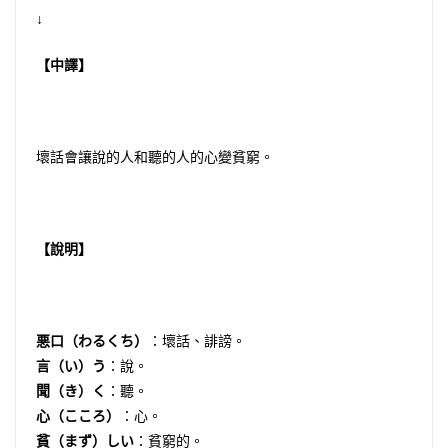
↓
【中譯】
壞話會讓說的人和聽的人的心變貧窮。
【說明】
悪口（わるくち）
：壞話、誹謗。
言（い）う
：說。
聞（き）く
：聽。
心（こころ）
：心。
貧（まず）しい
：貧窮的。