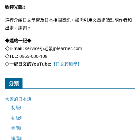
歡迎光臨!!
這裡介紹日文學習及日本相關資訊，如需引用文章還請註明作者和
出處，謝謝。
◆連絡一紀◆
◇E-mail:
service小老鼠jplearner.com
◇TEL:
0965-030-108
◇一紀日文的YouTube:
【日文輕鬆學】
分類
大家的日本語
初級I
初級II
進階I
進階II