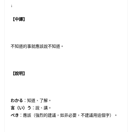
↓
【中譯】
不知道的事就應該說不知道。
【說明】
わかる
：知道、了解。
言（い）う
：說、講。
べき
：應該（強烈的建議，如非必要，不建議用這個字）。