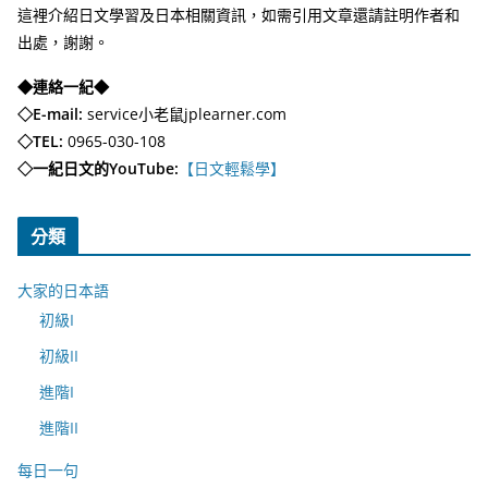
這裡介紹日文學習及日本相關資訊，如需引用文章還請註明作者和
出處，謝謝。
◆連絡一紀◆
◇E-mail:
service小老鼠jplearner.com
◇TEL:
0965-030-108
◇一紀日文的YouTube:
【日文輕鬆學】
分類
大家的日本語
初級I
初級II
進階I
進階II
每日一句