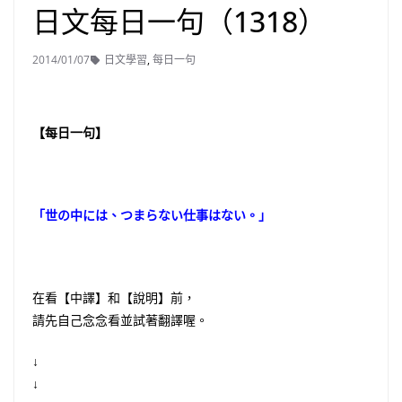
日文每日一句（1318）
2014/01/07
日文學習
,
每日一句
【每日一句】
「世の中には、つまらない仕事はない。」
在看【中譯】和【說明】前，
請先自己念念看並試著翻譯喔。
↓
↓