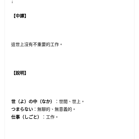
↓
【中譯】
這世上沒有不重要的工作。
【說明】
世（よ）の中（なか）
：世間、世上。
つまらない
：無聊的、無意義的。
仕事（しごと）
：工作。