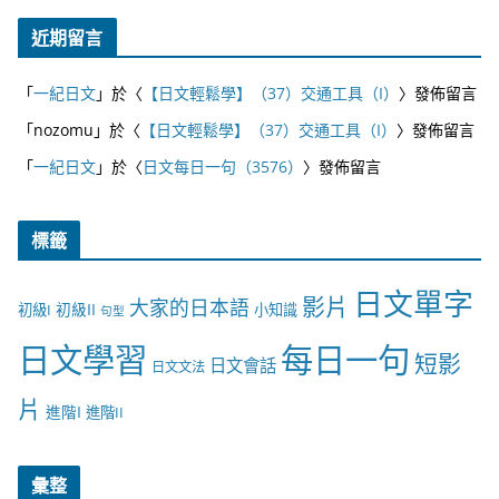
近期留言
「
一紀日文
」於〈
【日文輕鬆學】（37）交通工具（I）
〉發佈留言
「
nozomu
」於〈
【日文輕鬆學】（37）交通工具（I）
〉發佈留言
「
一紀日文
」於〈
日文每日一句（3576）
〉發佈留言
標籤
日文單字
影片
大家的日本語
初級II
初級I
小知識
句型
日文學習
每日一句
短影
日文會話
日文文法
片
進階I
進階II
彙整