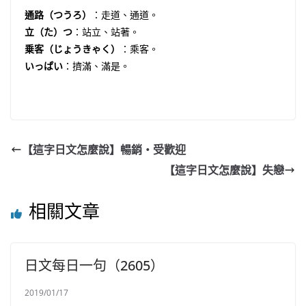
通路（つうろ）
：走道、通道。
立（た）つ
：站立、站著。
乗客（じょうきゃく）
：乘客。
いっぱい
：擠滿、滿是。
【這字日文怎麼說】暢銷・受歡迎
【這字日文怎麼說】失戀
相關文章
日文每日一句（2605）
2019/01/17