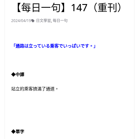
【每日一句】147（重刊）
2024/04/19
日文學習
,
每日一句
「通路は立っている乗客でいっぱいです。」
◆中譯
站立的乘客擠滿了通道。
◆單字