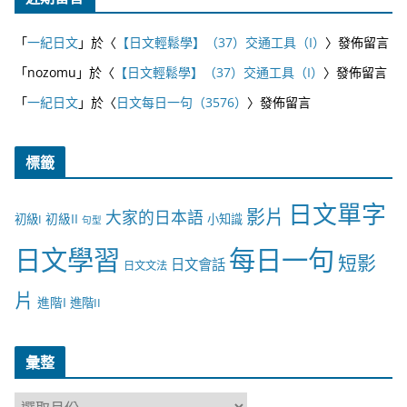
「
一紀日文
」於〈
【日文輕鬆學】（37）交通工具（I）
〉發佈留言
「
nozomu
」於〈
【日文輕鬆學】（37）交通工具（I）
〉發佈留言
「
一紀日文
」於〈
日文每日一句（3576）
〉發佈留言
標籤
日文單字
影片
大家的日本語
初級II
初級I
小知識
句型
日文學習
每日一句
短影
日文會話
日文文法
片
進階I
進階II
彙整
彙