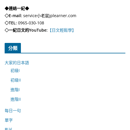
◆連絡一紀◆
◇E-mail:
service小老鼠jplearner.com
◇TEL:
0965-030-108
◇一紀日文的YouTube:
【日文輕鬆學】
分類
大家的日本語
初級I
初級II
進階I
進階II
每日一句
單字
影片