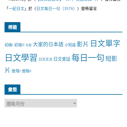
「
一紀日文
」於〈
日文每日一句（3576）
〉發佈留言
標籤
日文單字
影片
大家的日本語
初級II
初級I
小知識
句型
日文學習
每日一句
短影
日文會話
日文文法
片
進階I
進階II
彙整
彙
整