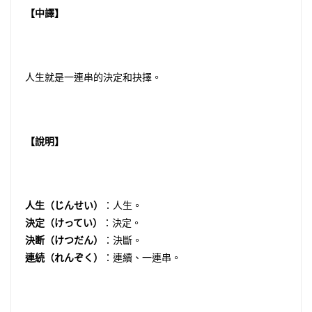
【中譯】
人生就是一連串的決定和抉擇。
【說明】
人生（じんせい）
：人生。
決定（けってい）
：決定。
決断（けつだん）
：決斷。
連続（れんぞく）
：連續、一連串。