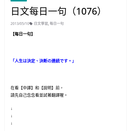
日文每日一句（1076）
2013/05/10
日文學習
,
每日一句
【每日一句】
「人生は決定、決断の連続です。」
在看【中譯】和【說明】前，
請先自己念念看並試著翻譯喔。
↓
↓
↓