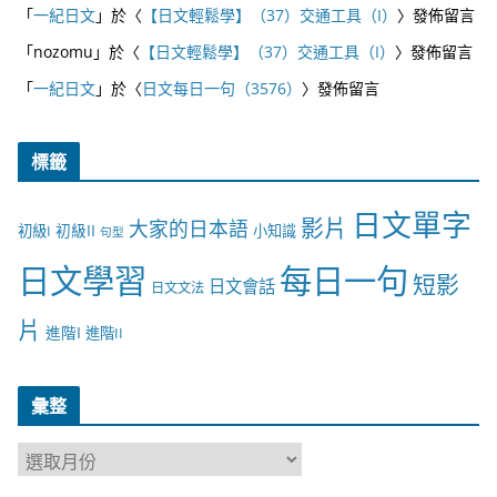
「
一紀日文
」於〈
【日文輕鬆學】（37）交通工具（I）
〉發佈留言
「
nozomu
」於〈
【日文輕鬆學】（37）交通工具（I）
〉發佈留言
「
一紀日文
」於〈
日文每日一句（3576）
〉發佈留言
標籤
日文單字
影片
大家的日本語
初級II
初級I
小知識
句型
日文學習
每日一句
短影
日文會話
日文文法
片
進階I
進階II
彙整
彙
整