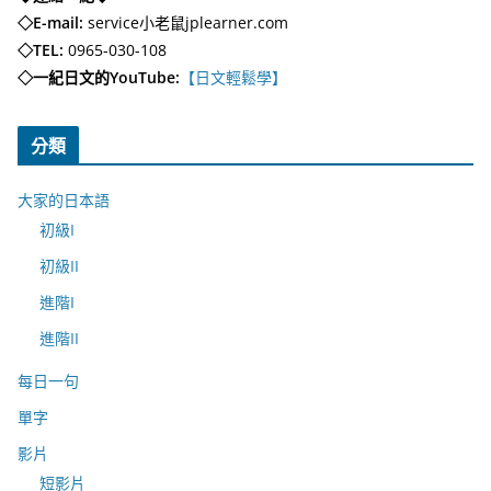
◇E-mail:
service小老鼠jplearner.com
◇TEL:
0965-030-108
◇一紀日文的YouTube:
【日文輕鬆學】
分類
大家的日本語
初級I
初級II
進階I
進階II
每日一句
單字
影片
短影片