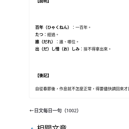
【說明】
百年（ひゃくねん）
：一百年。
たつ
：經過。
誰（だれ）
：誰、哪位。
出（だ）し惜（お）しみ
：捨不得拿出來。
【後記】
自從春節後，作息就不怎麼正常，得要儘快調回來才
日文每日一句（1002）
相關文章