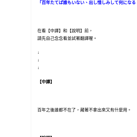
「百年たてば誰もいない、出し惜しみして何になる
在看【中譯】和【說明】前，
請先自己念念看並試著翻譯喔。
↓
↓
↓
【中譯】
百年之後誰都不在了，藏著不拿出來又有什麼用。