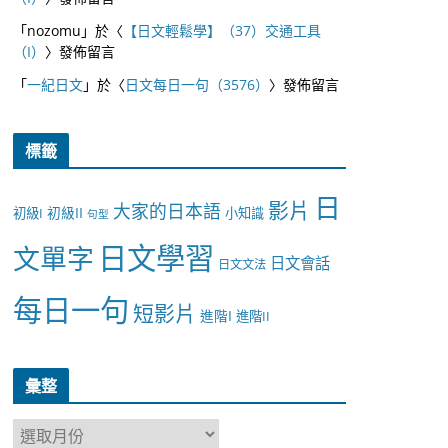
「
nozomu
」於〈
【日文輕鬆學】（37）交通工具
（I）
〉發佈留言
「
一紀日文
」於〈
日文每日一句（3576）
〉發佈留言
標籤
日
影片
大家的日本語
初級II
初級I
小知識
句型
日文學習
文單字
日文會話
日文文法
每日一句
短影片
進階I
進階II
彙整
彙