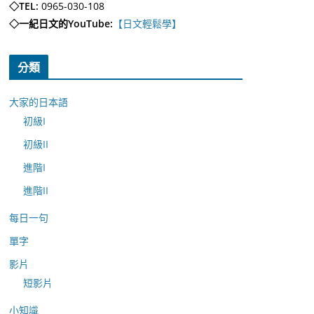
◇TEL:
0965-030-108
◇一紀日文的YouTube:
【日文輕鬆學】
分類
大家的日本語
初級I
初級II
進階I
進階II
每日一句
單字
影片
短影片
小知識