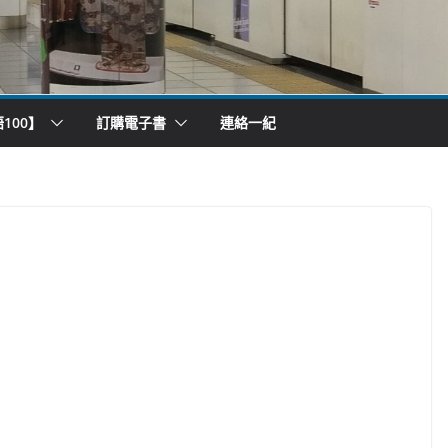
100】
訂購電子書
連絡一紀
）