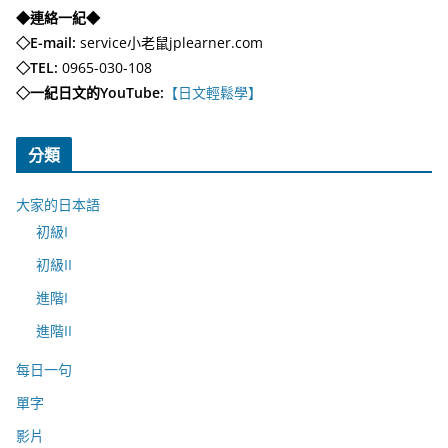
◆連絡一紀◆
◇E-mail:
service小老鼠jplearner.com
◇TEL:
0965-030-108
◇一紀日文的YouTube:
【日文輕鬆學】
分類
大家的日本語
初級I
初級II
進階I
進階II
每日一句
單字
影片