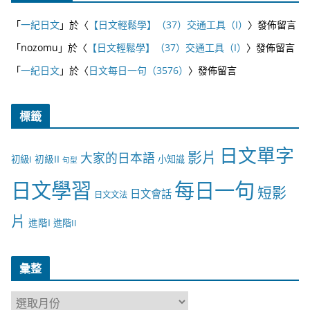
「
一紀日文
」於〈
【日文輕鬆學】（37）交通工具（I）
〉發佈留言
「
nozomu
」於〈
【日文輕鬆學】（37）交通工具（I）
〉發佈留言
「
一紀日文
」於〈
日文每日一句（3576）
〉發佈留言
標籤
日文單字
影片
大家的日本語
初級II
初級I
小知識
句型
日文學習
每日一句
短影
日文會話
日文文法
片
進階I
進階II
彙整
彙