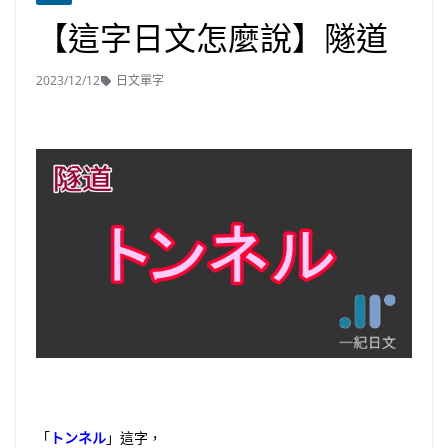
【這字日文怎麼說】隧道
2023/12/12
日文單字
「
トンネル
」這字，