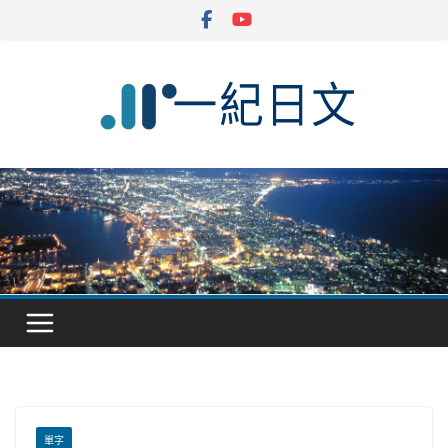
Skip
to
content
單字