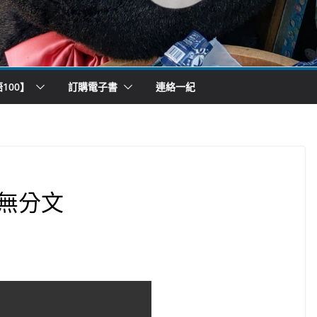
100】
訂購電子書
連絡一紀
無分文