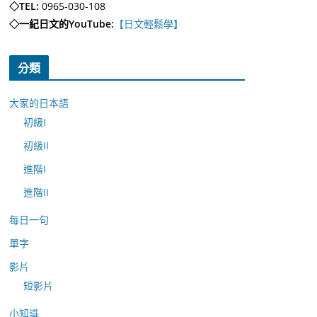
◇TEL:
0965-030-108
◇一紀日文的YouTube:
【日文輕鬆學】
分類
大家的日本語
初級I
初級II
進階I
進階II
每日一句
單字
影片
短影片
小知識