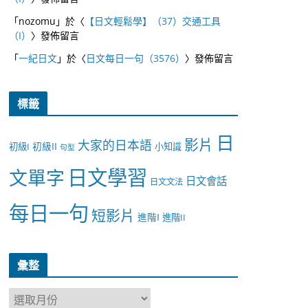
「
nozomu
」於〈
【日文輕鬆學】（37）交通工具
（I）
〉發佈留言
「
一紀日文
」於〈
日文每日一句（3576）
〉發佈留言
標籤
日
影片
大家的日本語
初級II
初級I
小知識
句型
日文學習
文單字
日文會話
日文文法
每日一句
短影片
進階I
進階II
彙整
彙