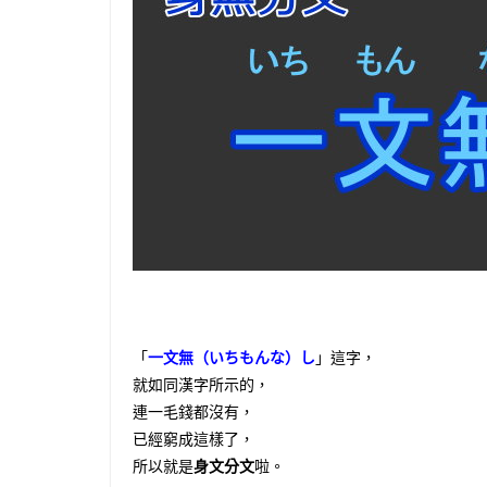
「
一文無（いちもんな）し
」這字，
就如同漢字所示的，
連一毛錢都沒有，
已經窮成這樣了，
所以就是
身文分文
啦。