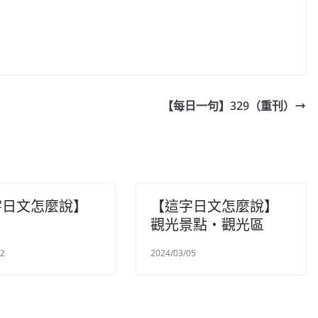
【每日一句】329（重刊）
字日文怎麼說】
【這字日文怎麼說】
觀光景點・觀光區
12
2024/03/05