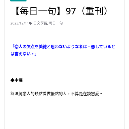
【每日一句】97（重刊）
2023/12/11
日文學習
,
每日一句
「恋人の欠点を美徳と思わないような者は、恋していると
は言えない。」
◆中譯
無法將戀人的缺點看做優點的人，不算是在談戀愛。