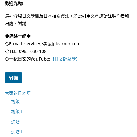
歡迎光臨!!
這裡介紹日文學習及日本相關資訊，如需引用文章還請註明作者和
出處，謝謝。
◆連絡一紀◆
◇E-mail:
service小老鼠jplearner.com
◇TEL:
0965-030-108
◇一紀日文的YouTube:
【日文輕鬆學】
分類
大家的日本語
初級I
初級II
進階I
進階II