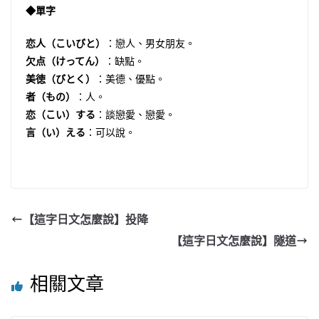
◆單字
恋人（こいびと）
：戀人、男女朋友。
欠点（けってん）
：缺點。
美徳（びとく）
：美德、優點。
者（もの）
：人。
恋（こい）する
：談戀愛、戀愛。
言（い）える
：可以說。
【這字日文怎麼說】投降
【這字日文怎麼說】隧道
相關文章