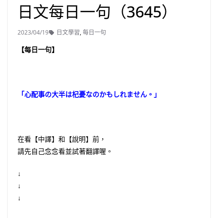
日文每日一句（3645）
2023/04/19
日文學習
,
每日一句
【每日一句】
「心配事の大半は杞憂なのかもしれません。」
在看【中譯】和【說明】前，
請先自己念念看並試著翻譯喔。
↓
↓
↓