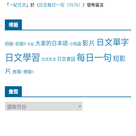
「
一紀日文
」於〈
日文每日一句（3576）
〉發佈留言
標籤
日文單字
影片
大家的日本語
初級II
初級I
小知識
句型
日文學習
每日一句
短影
日文會話
日文文法
片
進階I
進階II
彙整
彙
整