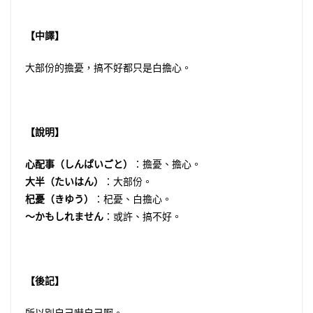
【中譯】
大部份的擔憂，搞不好都只是白擔心。
【說明】
心配事（しんぱいごと）
：擔憂、擔心。
大半（たいはん）
：大部份。
杞憂（きゆう）
：杞憂、白擔心。
〜かもしれません
：或許、搞不好。
【後記】
所以別自己嚇自己啊。