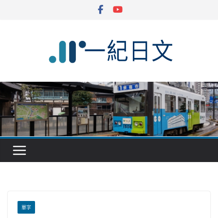
Skip
to
content
單字