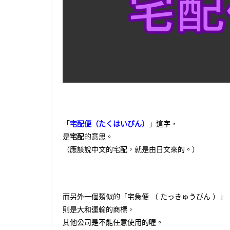
「
宅配便（たくはいびん）
」這字，
是
宅配
的意思。
（應該說中文的宅配，就是由日文來的。）
而另外一個類似的「宅急便 （ たっきゅうびん ）」
則是大和運輸的商標，
其他公司是不能任意使用的喔。