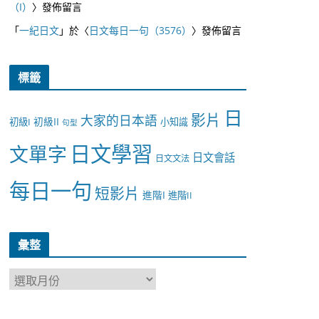
（I）
〉發佈留言
「
一紀日文
」於〈
日文每日一句（3576）
〉發佈留言
標籤
日
影片
大家的日本語
初級II
初級I
小知識
句型
日文學習
文單字
日文會話
日文文法
每日一句
短影片
進階I
進階II
彙整
彙
整