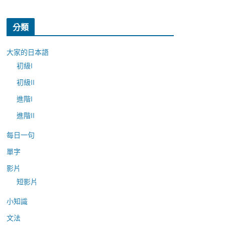
分類
大家的日本語
初級I
初級II
進階I
進階II
每日一句
單字
影片
短影片
小知識
文法