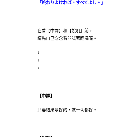
「終わりよければ、すべてよし。」
在看【中譯】和【說明】前，
請先自己念念看並試著翻譯喔。
↓
↓
↓
【中譯】
只要結果是好的，就一切都好。