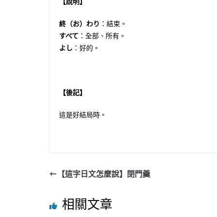
【說明】
終（お）わり
：結束。
すべて
：全部、所有。
よし
：好的。
【後記】
這是好結局時。
【這字日文怎麼說】閉門羹
相關文章