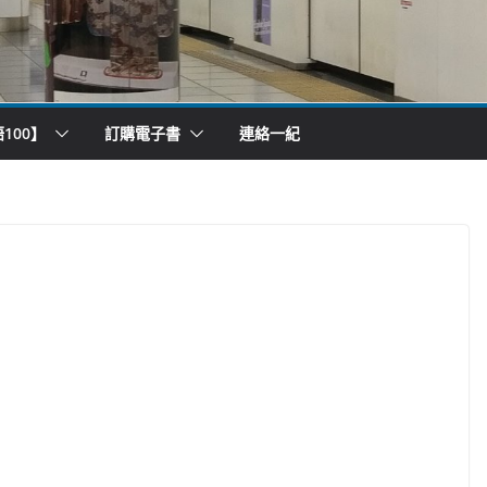
100】
訂購電子書
連絡一紀
）