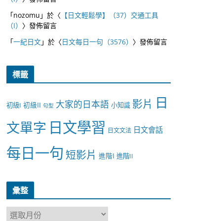
「
nozomu
」於〈
【日文輕鬆學】（37）交通工具
（I）
〉發佈留言
「
一紀日文
」於〈
日文每日一句（3576）
〉發佈留言
標籤
日
影片
大家的日本語
初級II
初級I
小知識
句型
日文學習
文單字
日文會話
日文文法
每日一句
短影片
進階I
進階II
彙整
彙