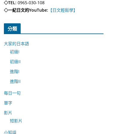
◇TEL:
0965-030-108
◇一紀日文的YouTube:
【日文輕鬆學】
分類
大家的日本語
初級I
初級II
進階I
進階II
每日一句
單字
影片
短影片
小知識