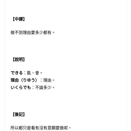
【中譯】
做不到理由要多少都有。
【說明】
できる
：能、會。
理由（りゆう）
：理由。
いくらでも
：不論多少。
【後記】
所以都只是看有沒有意願要做呢。