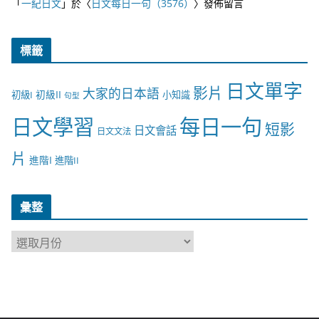
「
一紀日文
」於〈
日文每日一句（3576）
〉發佈留言
標籤
日文單字
影片
大家的日本語
初級II
初級I
小知識
句型
日文學習
每日一句
短影
日文會話
日文文法
片
進階I
進階II
彙整
彙
整