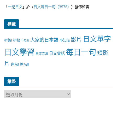
「
一紀日文
」於〈
日文每日一句（3576）
〉發佈留言
標籤
日文單字
影片
大家的日本語
初級II
初級I
小知識
句型
日文學習
每日一句
短影
日文會話
日文文法
片
進階I
進階II
彙整
彙
整