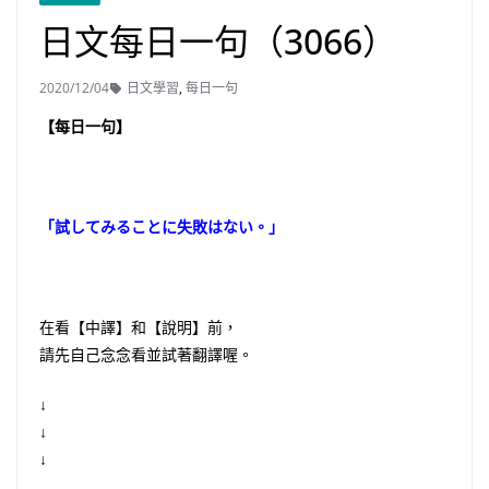
日文每日一句（3066）
2020/12/04
日文學習
,
每日一句
【每日一句】
「試してみることに失敗はない。」
在看【中譯】和【說明】前，
請先自己念念看並試著翻譯喔。
↓
↓
↓