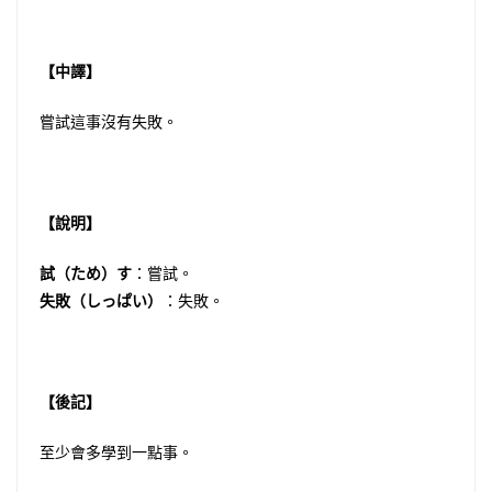
【中譯】
嘗試這事沒有失敗。
【說明】
試（ため）す
：嘗試。
失敗（しっぱい）
：失敗。
【後記】
至少會多學到一點事。