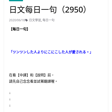
日文每日一句（2950）
2020/06/18
日文學習
,
每日一句
【每日一句】
「ツンツンした人よりにこにこした人が愛される。」
在看【中譯】和【說明】前，
請先自己念念看並試著翻譯喔。
↓
↓
↓