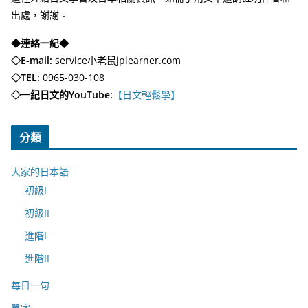
出處，謝謝。
◆連絡一紀◆
◇E-mail:
service小老鼠jplearner.com
◇TEL:
0965-030-108
◇一紀日文的YouTube:
【日文輕鬆學】
分類
大家的日本語
初級I
初級II
進階I
進階II
每日一句
單字