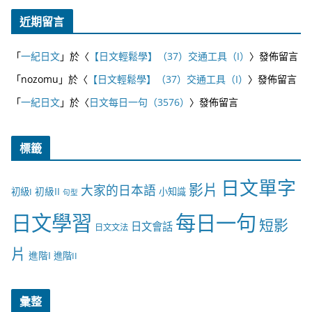
近期留言
「
一紀日文
」於〈
【日文輕鬆學】（37）交通工具（I）
〉發佈留言
「
nozomu
」於〈
【日文輕鬆學】（37）交通工具（I）
〉發佈留言
「
一紀日文
」於〈
日文每日一句（3576）
〉發佈留言
標籤
日文單字
影片
大家的日本語
初級II
初級I
小知識
句型
日文學習
每日一句
短影
日文會話
日文文法
片
進階I
進階II
彙整