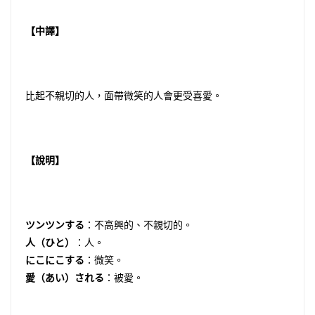
【中譯】
比起不親切的人，面帶微笑的人會更受喜愛。
【說明】
ツンツンする
：不高興的、不親切的。
人（ひと）
：人。
にこにこする
：微笑。
愛（あい）される
：被愛。