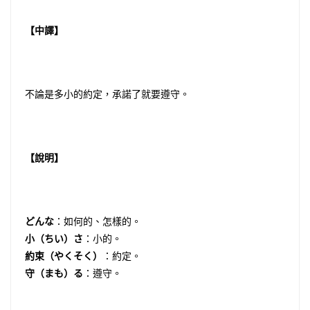
【中譯】
不論是多小的約定，承諾了就要遵守。
【說明】
どんな
：如何的、怎樣的。
小（ちい）さ
：小的。
約束（やくそく）
：約定。
守（まも）る
：遵守。