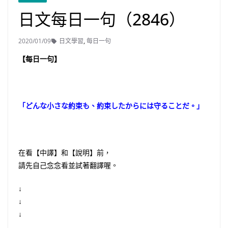
日文每日一句（2846）
2020/01/09
日文學習
,
每日一句
【每日一句】
「どんな小さな約束も、約束したからには守ることだ。」
在看【中譯】和【說明】前，
請先自己念念看並試著翻譯喔。
↓
↓
↓