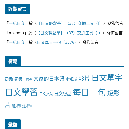
近期留言
「
一紀日文
」於〈
【日文輕鬆學】（37）交通工具（I）
〉發佈留言
「
nozomu
」於〈
【日文輕鬆學】（37）交通工具（I）
〉發佈留言
「
一紀日文
」於〈
日文每日一句（3576）
〉發佈留言
標籤
日文單字
影片
大家的日本語
初級II
初級I
小知識
句型
日文學習
每日一句
短影
日文會話
日文文法
片
進階I
進階II
彙整