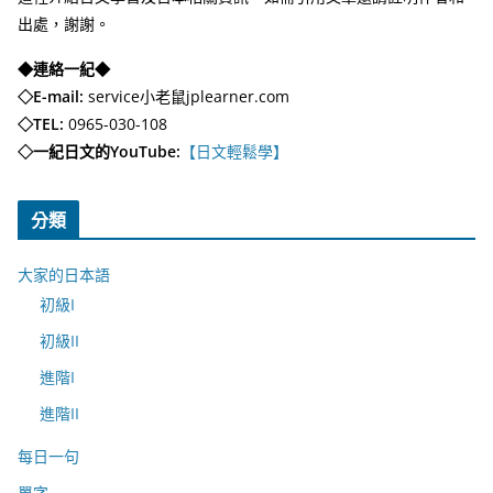
出處，謝謝。
◆連絡一紀◆
◇E-mail:
service小老鼠jplearner.com
◇TEL:
0965-030-108
◇一紀日文的YouTube:
【日文輕鬆學】
分類
大家的日本語
初級I
初級II
進階I
進階II
每日一句
單字