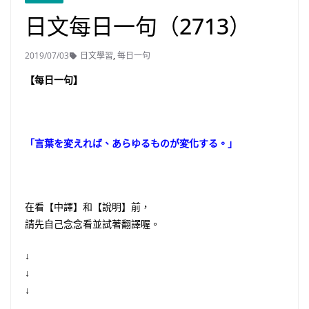
日文每日一句（2713）
2019/07/03
日文學習
,
每日一句
【每日一句】
「言葉を変えれば、あらゆるものが変化する。」
在看【中譯】和【說明】前，
請先自己念念看並試著翻譯喔。
↓
↓
↓