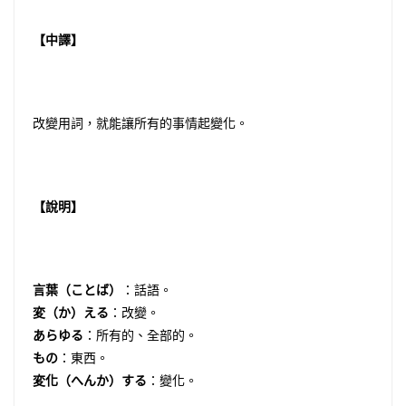
【中譯】
改變用詞，就能讓所有的事情起變化。
【說明】
言葉（ことば）
：話語。
変（か）える
：改變。
あらゆる
：所有的、全部的。
もの
：東西。
変化（へんか）する
：變化。