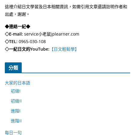
這裡介紹日文學習及日本相關資訊，如需引用文章還請註明作者和
出處，謝謝。
◆連絡一紀◆
◇E-mail:
service小老鼠jplearner.com
◇TEL:
0965-030-108
◇一紀日文的YouTube:
【日文輕鬆學】
分類
大家的日本語
初級I
初級II
進階I
進階II
每日一句