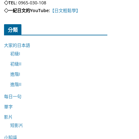
◇TEL:
0965-030-108
◇一紀日文的YouTube:
【日文輕鬆學】
分類
大家的日本語
初級I
初級II
進階I
進階II
每日一句
單字
影片
短影片
小知識