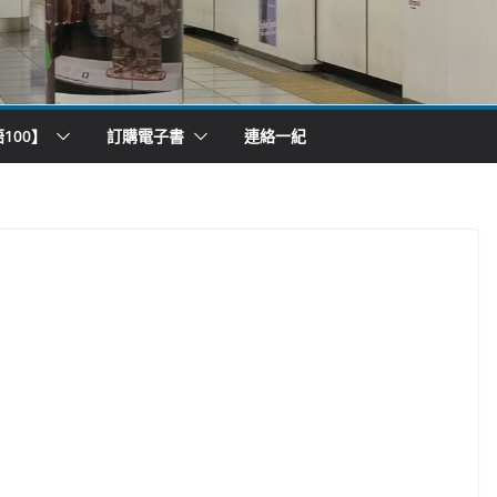
100】
訂購電子書
連絡一紀
）