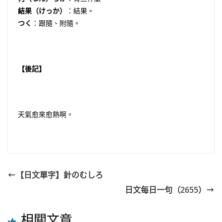
結果（けっか）
：結果。
つく
：跟隨、附隨。
【後記】
天氣愈來愈熱啊。
【日文單字】針のむしろ
日文每日一句（2655）
相關文章