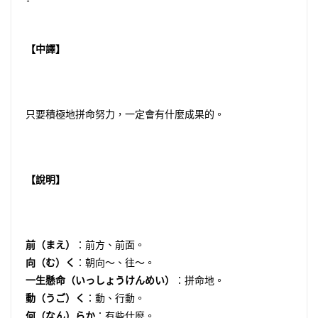
【中譯】
只要積極地拼命努力，一定會有什麼成果的。
【說明】
前（まえ）
：前方、前面。
向（む）く
：朝向〜、往〜。
一生懸命（いっしょうけんめい）
：拼命地。
動（うご）く
：動、行動。
何（なん）らか
：有些什麼。