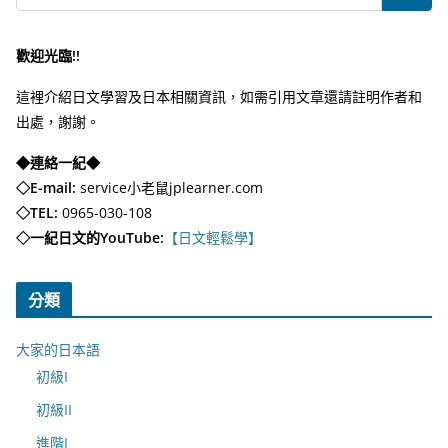
歡迎光臨!!
這裡介紹日文學習及日本相關資訊，如需引用文章還請註明作者和
出處，謝謝。
◆連絡一紀◆
◇E-mail:
service小老鼠jplearner.com
◇TEL:
0965-030-108
◇一紀日文的YouTube:
【日文輕鬆學】
分類
大家的日本語
初級I
初級II
進階I