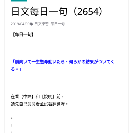
日文每日一句（2654）
2019/04/09
日文學習
,
每日一句
【每日一句】
「前向いて一生懸命動いたら、何らかの結果がついてく
る。」
在看【中譯】和【說明】前，
請先自己念念看並試著翻譯喔。
↓
↓
↓