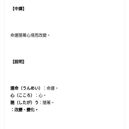
【中譯】
命運隨著心境而改變。
【說明】
運命（うんめい）
：命運。
心（こころ）
：心。
随（したが）う
：隨著。
：改變、變化。