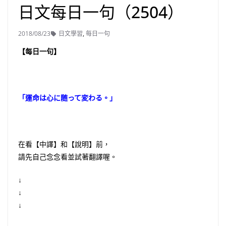
日文每日一句（2504）
2018/08/23
日文學習
,
每日一句
【每日一句】
「運命は心に随って変わる。」
在看【中譯】和【說明】前，
請先自己念念看並試著翻譯喔。
↓
↓
↓