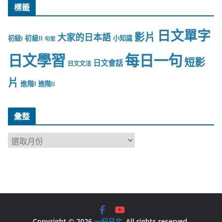
標籤
日文單字
影片
大家的日本語
初級II
初級I
小知識
句型
日文學習
每日一句
短影
日文會話
日文文法
片
進階I
進階II
彙整
彙
整
Copyright © 2026
一紀日文
. All rights reserved.