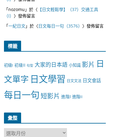
「
nozomu
」於〈
【日文輕鬆學】（37）交通工具
（I）
〉發佈留言
「
一紀日文
」於〈
日文每日一句（3576）
〉發佈留言
標籤
日
影片
大家的日本語
初級II
初級I
小知識
句型
日文學習
文單字
日文會話
日文文法
每日一句
短影片
進階I
進階II
彙整
彙