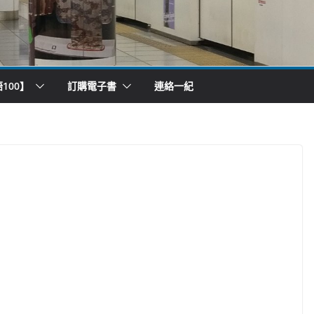
100】
訂購電子書
連絡一紀
）