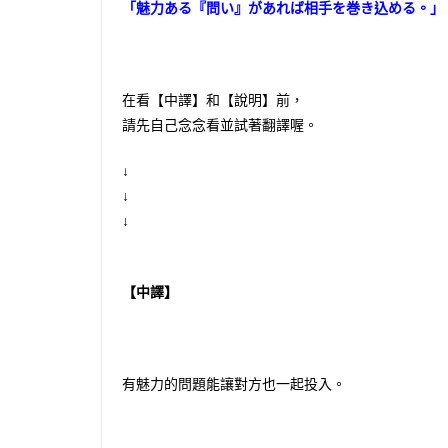
「魅力ある『問い』があれば相手を巻き込める。」
在看【中譯】和【說明】前，
請先自己念念看並試著翻譯喔。
↓
↓
↓
【中譯】
有魅力的問題能讓對方也一起投入。