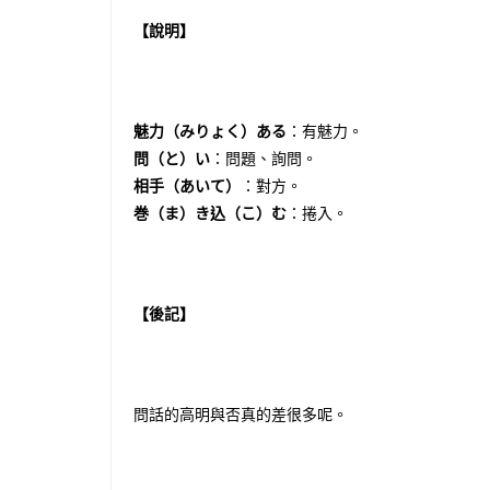
【說明】
魅力（みりょく）ある
：有魅力。
問（と）い
：問題、詢問。
相手（あいて）
：對方。
巻（ま）き込（こ）む
：捲入。
【後記】
問話的高明與否真的差很多呢。