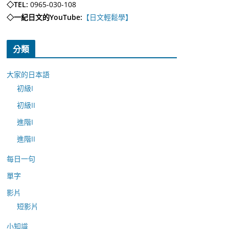
◇TEL:
0965-030-108
◇一紀日文的YouTube:
【日文輕鬆學】
分類
大家的日本語
初級I
初級II
進階I
進階II
每日一句
單字
影片
短影片
小知識