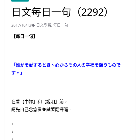
日文每日一句（2292）
2017/10/13
日文學習
,
每日一句
【每日一句】
「誰かを愛するとき、心からその人の幸福を願うもので
す。」
在看【中譯】和【說明】前，
請先自己念念看並試著翻譯喔。
↓
↓
↓