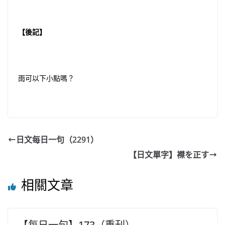
【後記】
雨可以下小點嗎？
日文每日一句（2291）
【日文單字】襟を正す
相關文章
【每日一句】173（重刊）