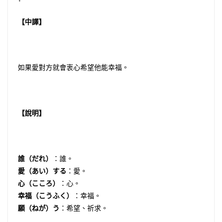
【中譯】
如果愛對方就會衷心希望他能幸福。
【說明】
誰（だれ）
：誰。
愛（あい）する
：愛。
心（こころ）
：心。
幸福（こうふく）
：幸福。
願（ねが）う
：希望、祈求。