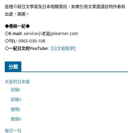
這裡介紹日文學習及日本相關資訊，如需引用文章還請註明作者和
出處，謝謝。
◆連絡一紀◆
◇E-mail:
service小老鼠jplearner.com
◇TEL:
0965-030-108
◇一紀日文的YouTube:
【日文輕鬆學】
分類
大家的日本語
初級I
初級II
進階I
進階II
每日一句