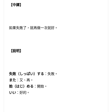
【中譯】
如果失敗了，就再做一次就好。
【說明】
失敗（しっぱい）する
：失敗。
また
：又、再。
始（はじ）める
：開始。
いい
：好的。