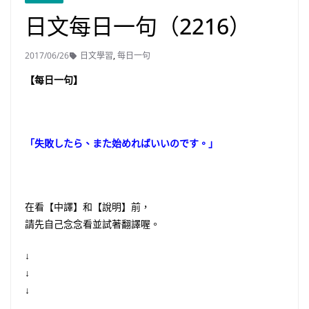
日文每日一句（2216）
2017/06/26
日文學習
,
每日一句
【每日一句】
「失敗したら、また始めればいいのです。」
在看【中譯】和【說明】前，
請先自己念念看並試著翻譯喔。
↓
↓
↓