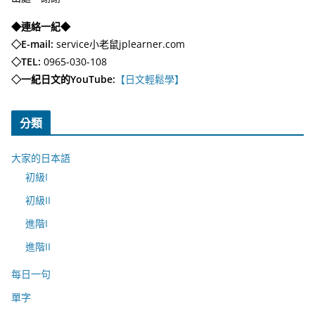
◆連絡一紀◆
◇E-mail:
service小老鼠jplearner.com
◇TEL:
0965-030-108
◇一紀日文的YouTube:
【日文輕鬆學】
分類
大家的日本語
初級I
初級II
進階I
進階II
每日一句
單字