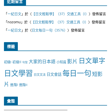
近期留言
「
一紀日文
」於〈
【日文輕鬆學】（37）交通工具（I）
〉發佈留言
「
nozomu
」於〈
【日文輕鬆學】（37）交通工具（I）
〉發佈留言
「
一紀日文
」於〈
日文每日一句（3576）
〉發佈留言
標籤
日文單字
影片
大家的日本語
初級II
初級I
小知識
句型
日文學習
每日一句
短影
日文會話
日文文法
片
進階I
進階II
彙整