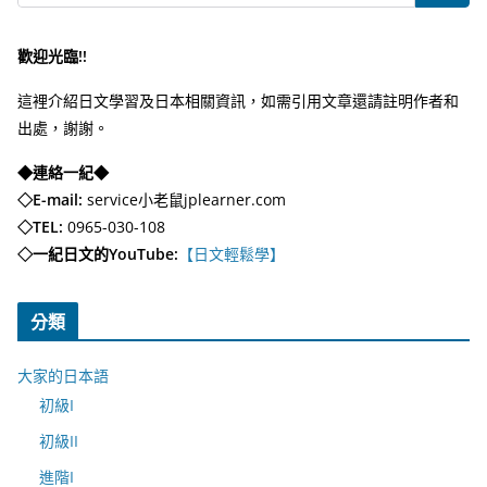
歡迎光臨!!
這裡介紹日文學習及日本相關資訊，如需引用文章還請註明作者和
出處，謝謝。
◆連絡一紀◆
◇E-mail:
service小老鼠jplearner.com
◇TEL:
0965-030-108
◇一紀日文的YouTube:
【日文輕鬆學】
分類
大家的日本語
初級I
初級II
進階I