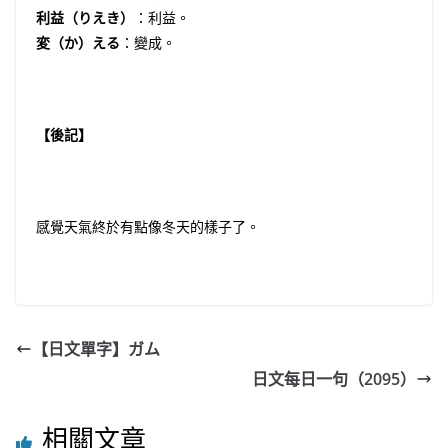
利益（りえき）
：利益。
変（か）える
：變成。
【後記】
感覺天氣終於有點像冬天的樣子了。
【日文單字】ガム
日文每日一句（2095）
相關文章