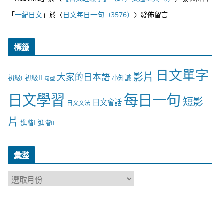
「
一紀日文
」於〈
日文每日一句（3576）
〉發佈留言
標籤
日文單字
影片
大家的日本語
初級II
初級I
小知識
句型
日文學習
每日一句
短影
日文會話
日文文法
片
進階I
進階II
彙整
彙
整