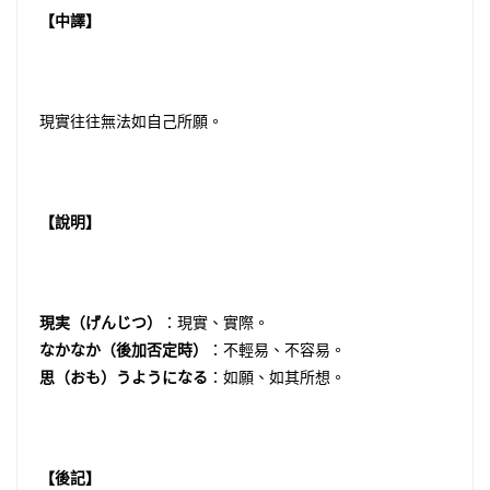
【中譯】
現實往往無法如自己所願。
【說明】
現実（げんじつ）
：現實、實際。
なかなか（後加否定時）
：不輕易、不容易。
思（おも）うようになる
：如願、如其所想。
【後記】