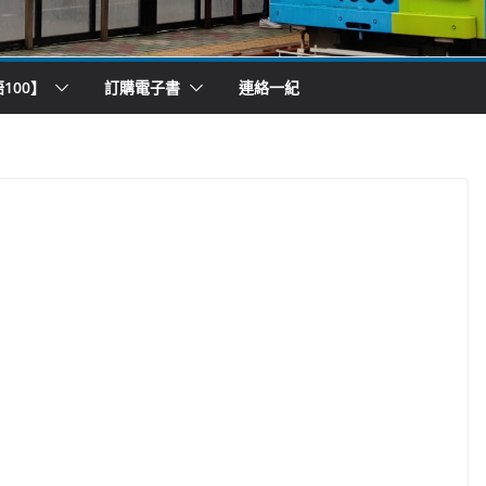
100】
訂購電子書
連絡一紀
）