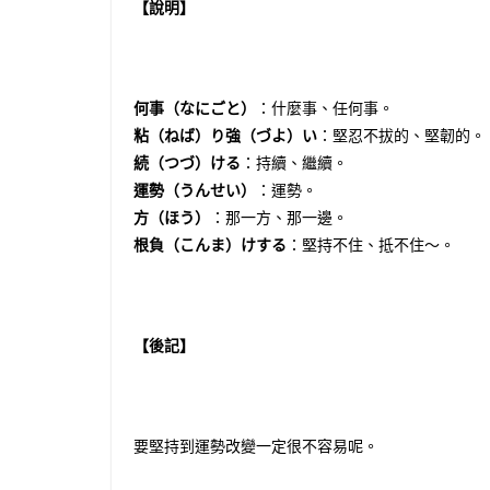
【說明】
何事（なにごと）
：什麼事、任何事。
粘（ねば）り強（づよ）い
：堅忍不拔的、堅韌的。
続（つづ）ける
：持續、繼續。
運勢（うんせい）
：運勢。
方（ほう）
：那一方、那一邊。
根負（こんま）けする
：堅持不住、抵不住〜。
【後記】
要堅持到運勢改變一定很不容易呢。