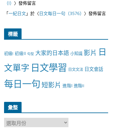
（I）
〉發佈留言
「
一紀日文
」於〈
日文每日一句（3576）
〉發佈留言
標籤
日
影片
大家的日本語
初級II
初級I
小知識
句型
日文學習
文單字
日文會話
日文文法
每日一句
短影片
進階I
進階II
彙整
彙
整