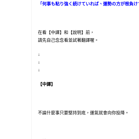
「何事も粘り強く続けていれば、運勢の方が根負け
在看【中譯】和【說明】前，
請先自己念念看並試著翻譯喔。
↓
↓
↓
【中譯】
不論什麼事只要堅持到底，運氣就會向你投降。