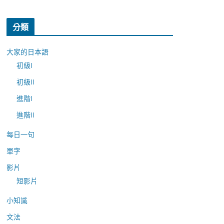
分類
大家的日本語
初級I
初級II
進階I
進階II
每日一句
單字
影片
短影片
小知識
文法