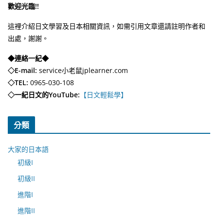
歡迎光臨!!
這裡介紹日文學習及日本相關資訊，如需引用文章還請註明作者和
出處，謝謝。
◆連絡一紀◆
◇E-mail:
service小老鼠jplearner.com
◇TEL:
0965-030-108
◇一紀日文的YouTube:
【日文輕鬆學】
分類
大家的日本語
初級I
初級II
進階I
進階II