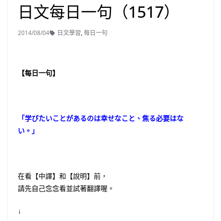
日文每日一句（1517）
2014/08/04
日文學習
,
每日一句
【每日一句】
「学びたいことがあるのは幸せなこと、焦る必要はな
い。」
在看【中譯】和【說明】前，
請先自己念念看並試著翻譯喔。
↓