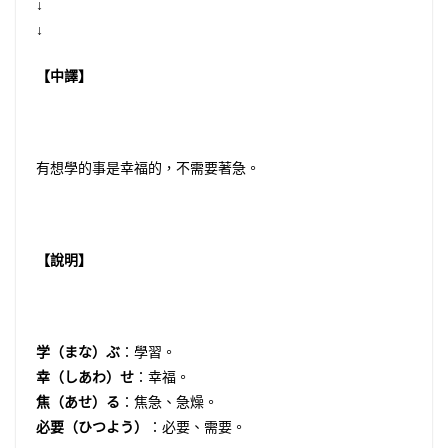
↓
↓
【中譯】
有想學的事是幸福的，不需要著急。
【說明】
学（まな）ぶ
：學習。
幸（しあわ）せ
：幸福。
焦（あせ）る
：焦急、急燥。
必要（ひつよう）
：必要、需要。