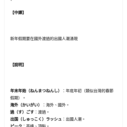
【中譯】
新年假期要在國外渡過的出國人潮湧現
【說明】
年末年始（ねんまつねんし）
：年底年初（類似台灣的春節
假期）。
海外（かいがい）
：海外、國外。
過（す）ごす
：渡過。
出国（しゅっこく）ラッシュ
：出國人潮。
ピーク
：高峰、頂點。