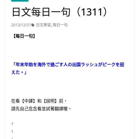
日文每日一句（1311）
2013/12/31
日文學習
,
每日一句
【每日一句】
「年末年始を海外で過ごす人の出国ラッシュがピークを迎
えた。」
在看【中譯】和【說明】前，
請先自己念念看並試著翻譯喔。
↓
↓
↓