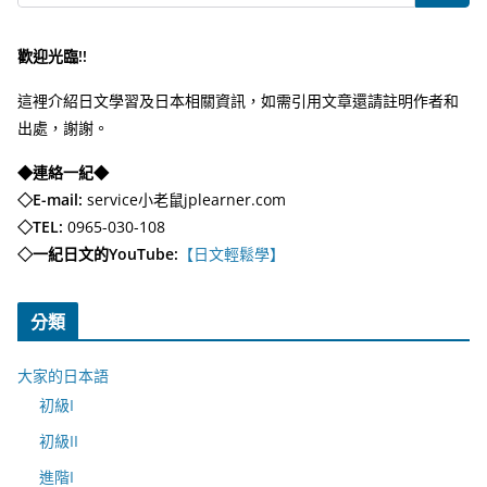
歡迎光臨!!
這裡介紹日文學習及日本相關資訊，如需引用文章還請註明作者和
出處，謝謝。
◆連絡一紀◆
◇E-mail:
service小老鼠jplearner.com
◇TEL:
0965-030-108
◇一紀日文的YouTube:
【日文輕鬆學】
分類
大家的日本語
初級I
初級II
進階I