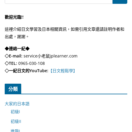
歡迎光臨!!
這裡介紹日文學習及日本相關資訊，如需引用文章還請註明作者和
出處，謝謝。
◆連絡一紀◆
◇E-mail:
service小老鼠jplearner.com
◇TEL:
0965-030-108
◇一紀日文的YouTube:
【日文輕鬆學】
分類
大家的日本語
初級I
初級II
進階I