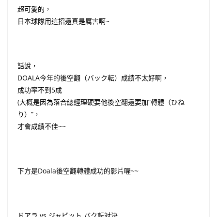
超可愛的，
日本球隊用這招還真是厲害啊~
話說，
DOALA今年的後空翻（バック転）成績不太好啊，
成功率不到5成
(大概是因為落合總經理硬要他後空翻還要加”轉體（ひね
り）”，
才會成績不佳~~
下方是Doala後空翻轉體成功的影片喔~~
ドアラ vs ジャビット バク転対決