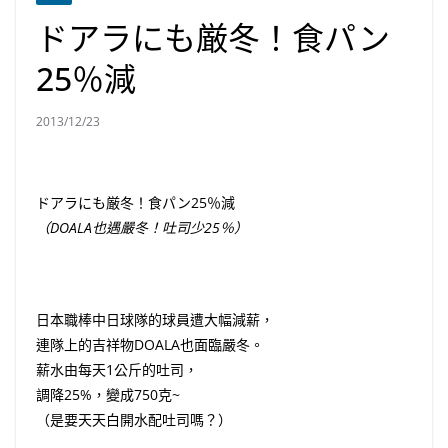
ドアラにも厳冬！食パン
25％減
2013/12/23
ドアラにも厳冬！食パン25％減
（DOALA也遇嚴冬！吐司少25％）
日本職棒中日球隊的球員遭大幅減薪，
連隊上的吉祥物DOALA也面臨嚴冬。
薪水由每天1公斤的吐司，
調降25%，變成750克~
（是要天天白開水配吐司嗎？）