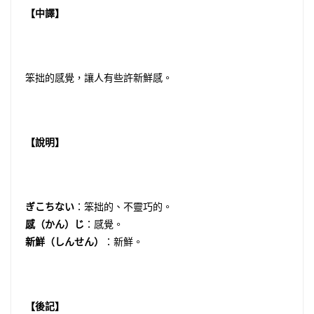
【中譯】
笨拙的感覺，讓人有些許新鮮感。
【說明】
ぎこちない
：笨拙的、不靈巧的。
感（かん）じ
：感覺。
新鮮（しんせん）
：新鮮。
【後記】