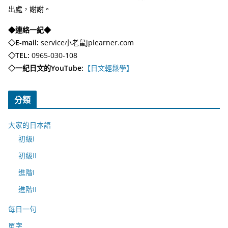
出處，謝謝。
◆連絡一紀◆
◇E-mail:
service小老鼠jplearner.com
◇TEL:
0965-030-108
◇一紀日文的YouTube:
【日文輕鬆學】
分類
大家的日本語
初級I
初級II
進階I
進階II
每日一句
單字