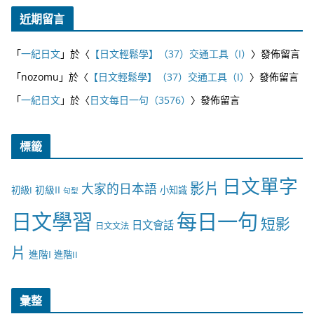
近期留言
「
一紀日文
」於〈
【日文輕鬆學】（37）交通工具（I）
〉發佈留言
「
nozomu
」於〈
【日文輕鬆學】（37）交通工具（I）
〉發佈留言
「
一紀日文
」於〈
日文每日一句（3576）
〉發佈留言
標籤
日文單字
影片
大家的日本語
初級II
初級I
小知識
句型
日文學習
每日一句
短影
日文會話
日文文法
片
進階I
進階II
彙整