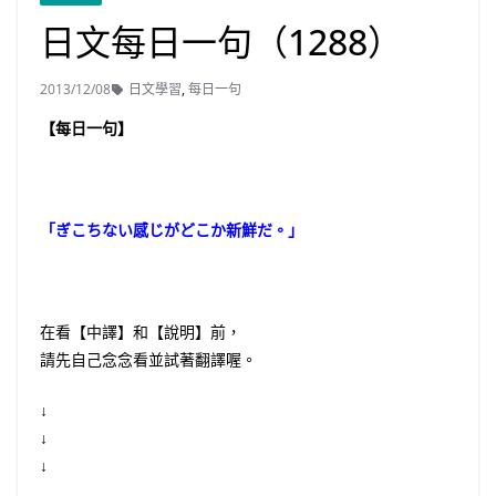
日文每日一句（1288）
2013/12/08
日文學習
,
每日一句
【每日一句】
「ぎこちない感じがどこか新鮮だ。」
在看【中譯】和【說明】前，
請先自己念念看並試著翻譯喔。
↓
↓
↓