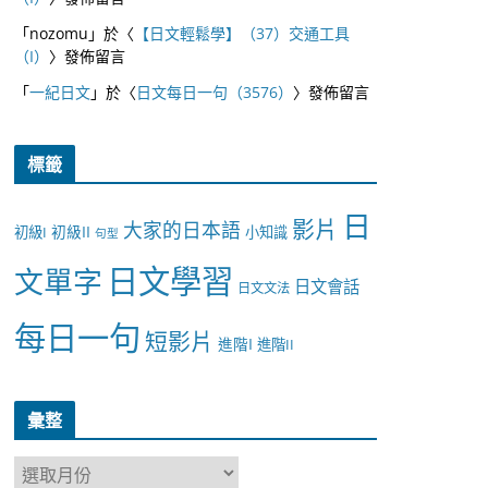
「
nozomu
」於〈
【日文輕鬆學】（37）交通工具
（I）
〉發佈留言
「
一紀日文
」於〈
日文每日一句（3576）
〉發佈留言
標籤
日
影片
大家的日本語
初級II
初級I
小知識
句型
日文學習
文單字
日文會話
日文文法
每日一句
短影片
進階I
進階II
彙整
彙