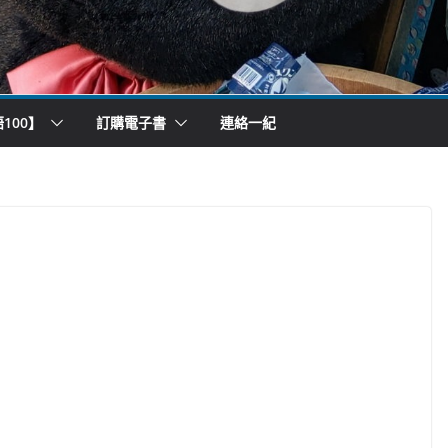
100】
訂購電子書
連絡一紀
）