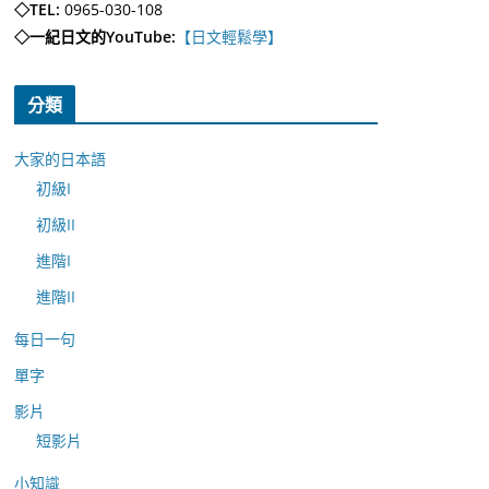
◇TEL:
0965-030-108
◇一紀日文的YouTube:
【日文輕鬆學】
分類
大家的日本語
初級I
初級II
進階I
進階II
每日一句
單字
影片
短影片
小知識