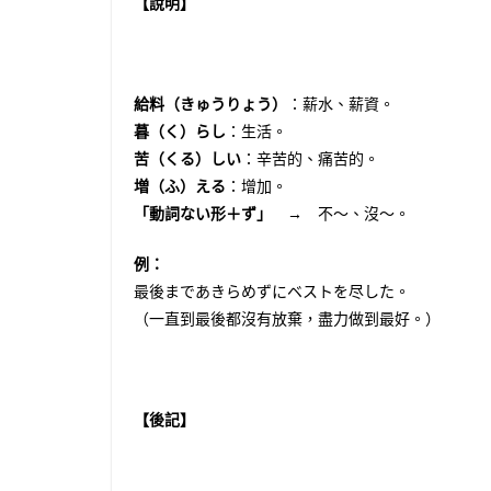
【說明】
給料（きゅうりょう）
：薪水、薪資。
暮（く）らし
：生活。
苦（くる）しい
：辛苦的、痛苦的。
増（ふ）える
：增加。
「動詞ない形＋ず」
→ 不〜、沒〜。
例：
最後まであきらめずにベストを尽した。
（一直到最後都沒有放棄，盡力做到最好。）
【後記】